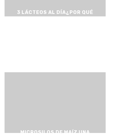
3 LÁCTEOS AL DÍA¿POR QUÉ
DEBEMOS TOMAR LECHE,
YOGUR Y QUESO CADA DÍA?
MICROSILOS DE MAÍZ UNA