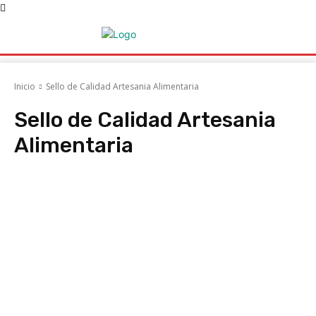
Inicio
Sello de Calidad Artesania Alimentaria
Sello de Calidad Artesania
Alimentaria
Acociaciones
ACRUGA
AFRIGA TV
AGAPOR
Agatem
Agencia Ga