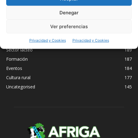
Denegar
En portada
3028
Ayudas
264
Ver preferencias
Incendios
209
Sector forestal
195
Privacidad y Cookies
Privacidad y Cookies
Sector lácteo
189
Formación
187
Eventos
184
Cultura rural
177
Uncategorised
145